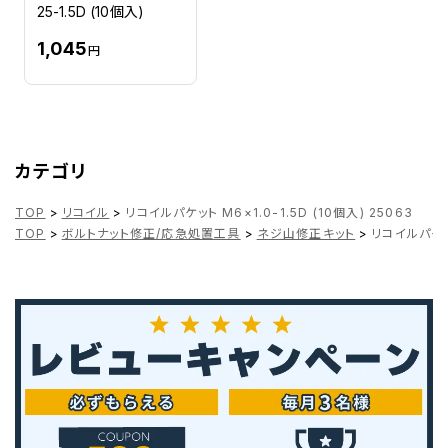
25-1.5D (10個入)
1,045
円
カテゴリ
TOP
>
リコイル
>
リコイルパケット M6×1.0-1.5D (10個入) 25063
TOP
>
ボルトナット修正/応急処置工具
>
ネジ山修正キット
>
リコイルパケット