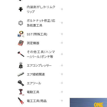
内装剥がし/トリムク
リップ
ボルトナット修正/応
急処置工具
SST(特殊工具)
測定機器
その他工具/ハンマ
ー/バール/ポンチ等
エアコンプレッサー
エア接続関連
tter
facebook
line
エアツール
電動工具
電工工具/用品