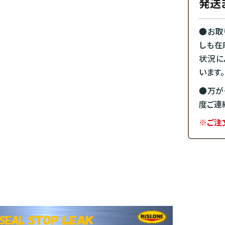
発送
●お取
しも在
状況に
います。
●万が
度ご連
※ご注