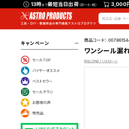
13時
最短当日出荷
3,000
まで
（月～土・祝）
商品コード：
00786154
キャンペーン
ワンシール漏れ止
セールTOP
RISLONE / リスローン
バイヤーオススメ
ベストセラー
ついて
セールチラシ
お客様の声
特売品