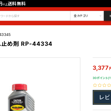
円
送料無料
以上
会員登録
ログイン
お気に入り
全カテゴリ
43345
め剤 RP-44334
3,377
30ポイント(1