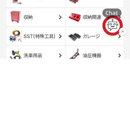
収納
収納関連
SST(特殊工具)
ガレージ
洗車用品
油圧機器
エアコンプレッサ
エアツール
ー
トルクレンチ
ソケット
ラチェット/スピン
レンチ/スパナ
ナー
バイク用工具/用