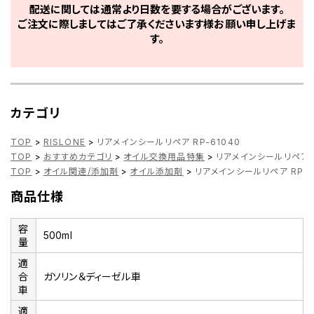
配送に関しては通常より日数を要する場合がございます。
ご注文に際しましてはご了承くださいます様お願い申し上げま
す。
カテゴリ
TOP
>
RISLONE
>
リアメインシールリペア RP-61040
TOP
>
おすすめカテゴリ
>
オイル交換用品特集
>
リアメインシールリペア R
TOP
>
オイル関連/添加剤
>
オイル添加剤
>
リアメインシールリペア RP-6
商品仕様
容
500ml
量
適
合
ガソリン＆ディーゼル車
車
適