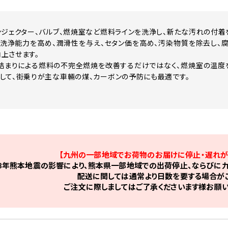
ンジェクター、バルブ、燃焼室など燃料ラインを洗浄し、新たな汚れの付着
洗浄能力を高め、潤滑性を与え、セタン価を高め、汚染物質を除去し、
上させます。
詰まりによる燃料の不完全燃焼を改善するだけではなく、燃焼室の温度
して、街乗りが主な車輛の煤、カーボンの予防にも最適です。
【九州の一部地域でお荷物のお届けに停止・遅れが
8年熊本地震の影響により、熊本県一部地域での出荷停止、ならびに九
配送に関しては通常より日数を要する場合がご
ご注文に際しましてはご了承くださいます様お願い