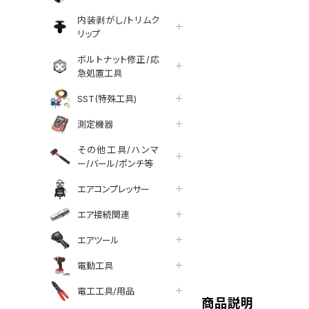
内装剥がし/トリムク
リップ
ボルトナット修正/応
急処置工具
SST(特殊工具)
測定機器
その他工具/ハンマ
ー/バール/ポンチ等
エアコンプレッサー
エア接続関連
エアツール
tter
facebook
line
電動工具
電工工具/用品
商品説明