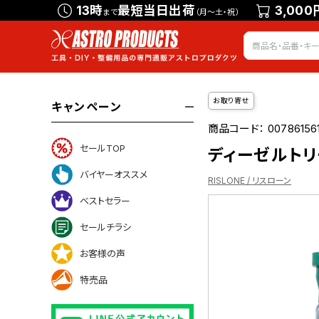
13時
最短当日出荷
3,000
まで
（月～土・祝）
お取り寄せ
キャンペーン
商品コード：
00786156
セールTOP
ディーゼルトリー
バイヤーオススメ
RISLONE / リスローン
ベストセラー
セールチラシ
ついて
お客様の声
特売品