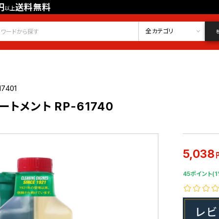
円
送料無料
以上
会員登録
ログイン
お気に入り
全カテゴリ
17401
トメント RP-61740
5,038
45ポイント(1