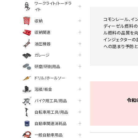
ワークライト/トーチラ
イト
コモンレール、イ
収納
ディーゼル燃料の
収納関連
ル燃料の品質を向
インジェクターの
油圧機器
への詰まり予防と
ガレージ
研磨/研削用品
ドリル/ホールソー
溶接/板金
令和
バイク用工具/用品
自転車用工具/用品
自動車関連消耗品
一般自動車用品