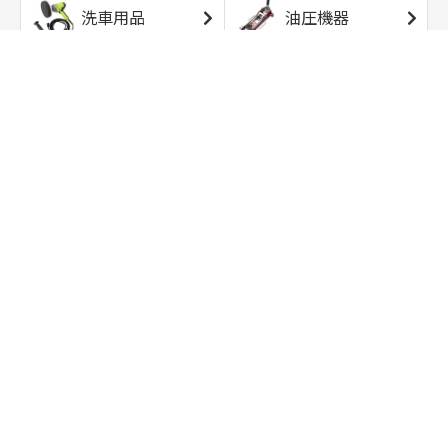
洗車用品
油圧機器
エアコンプレッサ
エアツール
ー
トルクレンチ
ソケット
ラチェット/スピン
レンチ/スパナ
ナー
バイク用工具/用
オイル交換用品
品
ワークライト/ト
研磨/研削用品
ーチライト
タイヤ/ホイール
アウトドア用品
用品