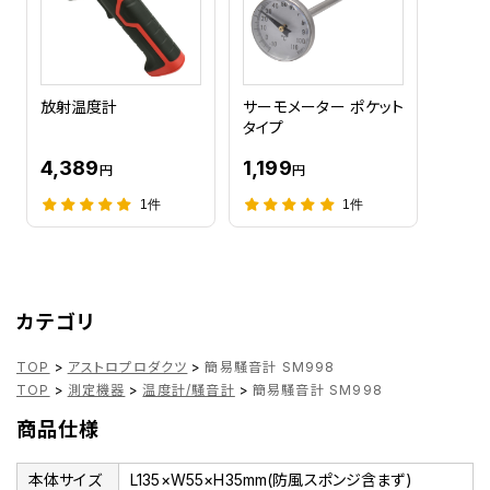
放射温度計
サーモメーター ポケット
タイプ
4,389
1,199
円
円
1件
1件
カテゴリ
TOP
>
アストロプロダクツ
>
簡易騒音計 SM998
TOP
>
測定機器
>
温度計/騒音計
>
簡易騒音計 SM998
商品仕様
本体サイズ
L135×W55×H35mm(防風スポンジ含まず)