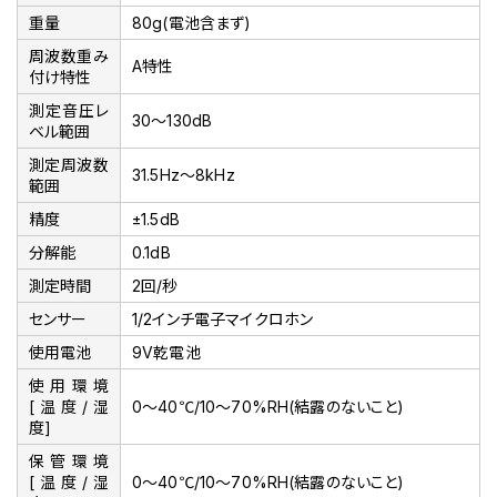
重量
80g(電池含まず)
周波数重み
A特性
付け特性
測定音圧レ
30～130dB
ベル範囲
測定周波数
31.5Hz～8kHz
範囲
精度
±1.5dB
分解能
0.1dB
測定時間
2回/秒
センサー
1/2インチ電子マイクロホン
使用電池
9V乾電池
使用環境
[温度/湿
0～40℃/10～70%RH(結露のないこと)
度]
保管環境
[温度/湿
0～40℃/10～70%RH(結露のないこと)