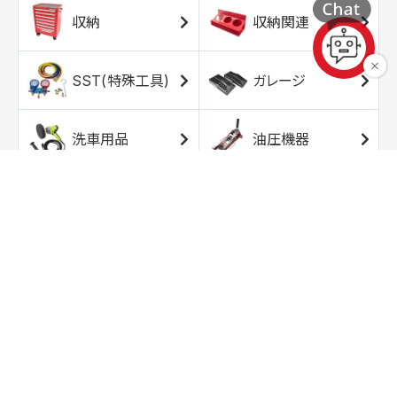
収納
収納関連
SST(特殊工具)
ガレージ
洗車用品
油圧機器
エアコンプレッサ
エアツール
ー
トルクレンチ
ソケット
ラチェット/スピン
レンチ/スパナ
ナー
バイク用工具/用
オイル交換用品
品