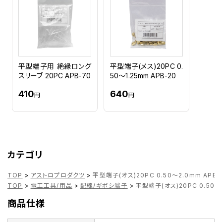
平型端子用 絶縁ロング
平型端子(メス)20PC 0.
スリーブ 20PC APB-70
50～1.25mm APB-20
410
640
円
円
カテゴリ
TOP
>
アストロプロダクツ
>
平型端子(オス)20PC 0.50～2.0mm APB-
TOP
>
電工工具/用品
>
配線/ギボシ端子
>
平型端子(オス)20PC 0.50～
商品仕様