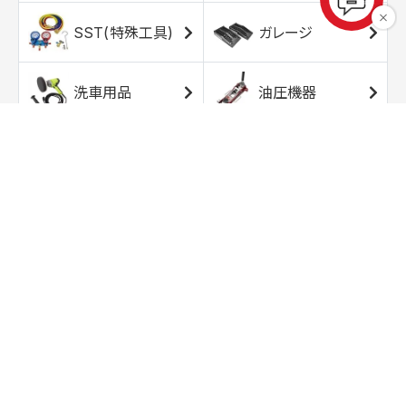
SST(特殊工具)
ガレージ
洗車用品
油圧機器
エアコンプレッサ
エアツール
ー
トルクレンチ
ソケット
ラチェット/スピン
レンチ/スパナ
ナー
バイク用工具/用
オイル交換用品
品
ワークライト/ト
研磨/研削用品
ーチライト