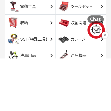
電動工具
ツールセット
収納
収納関連
SST(特殊工具)
ガレージ
洗車用品
油圧機器
エアコンプレッサ
エアツール
ー
トルクレンチ
ソケット
ラチェット/スピン
レンチ/スパナ
ナー