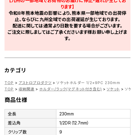
【九州の一部地域でお荷物のお届けに停止・遅れが生じてお
ります】
令和8年熊本地震の影響により、熊本県一部地域での出荷停
止、ならびに九州全域での出荷遅延が生じております。
配送に関しては通常より日数を要する場合がございます。
ご注文に際しましてはご了承くださいます様お願い申し上げま
す。
カテゴリ
TOP
>
アストロプロダクツ
>
ソケットホルダー 1/2×9PC 230mm
TOP
>
収納関連
>
ホルダー/ラック(マグネット付き含む)
>
ソケット
>
ソケッ
商品仕様
全長
230mm
差込角
1/2DR（12.7mm）
クリップ数
9