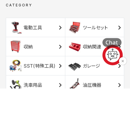
CATEGORY
電動工具
ツールセット
収納
収納関連
SST(特殊工具)
ガレージ
洗車用品
油圧機器
エアコンプレッサ
エアツール
ー
トルクレンチ
ソケット