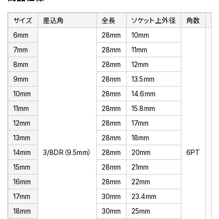
サイズ
差込角
全長
ソケット上外径
角数
材
6mm
28mm
10mm
7mm
28mm
11mm
8mm
28mm
12mm
9mm
28mm
13.5mm
10mm
28mm
14.6mm
11mm
28mm
15.8mm
12mm
28mm
17mm
13mm
28mm
18mm
14mm
3/8DR（9.5mm）
28mm
20mm
6PT
ク
15mm
28mm
21mm
16mm
28mm
22mm
17mm
30mm
23.4mm
18mm
30mm
25mm