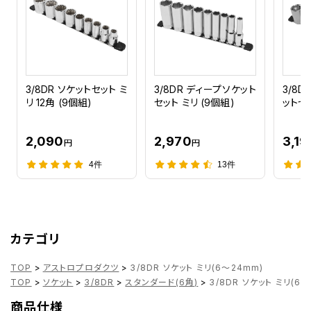
3/8DR ソケットセット ミ
3/8DR ディープソケット
3/8
リ 12角 (9個組)
セット ミリ (9個組)
ットセッ
2,090
2,970
3,19
円
円
4件
13件
カテゴリ
TOP
>
アストロプロダクツ
>
3/8DR ソケット ミリ(6～24mm)
TOP
>
ソケット
>
3/8DR
>
スタンダード(6角)
>
3/8DR ソケット ミリ(6～
商品仕様