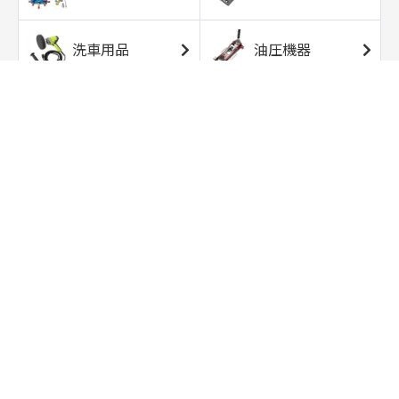
洗車用品
油圧機器
エアコンプレッサ
エアツール
ー
トルクレンチ
ソケット
ラチェット/スピン
レンチ/スパナ
ナー
バイク用工具/用
オイル交換用品
品
ワークライト/ト
研磨/研削用品
ーチライト
タイヤ/ホイール