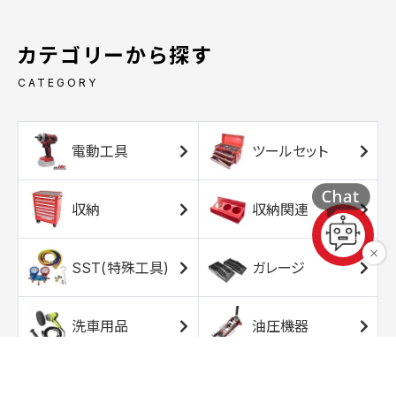
カテゴリーから探す
CATEGORY
電動工具
ツールセット
収納
収納関連
SST(特殊工具)
ガレージ
洗車用品
油圧機器
エアコンプレッサ
エアツール
ー