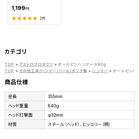
1,199
円
2件
カテゴリ
TOP
>
アストロプロダクツ
>
ボールピンハンマー 680g
TOP
>
その他工具/ハンマー/バール/ポンチ等
>
ハンマー
>
ボールピンハン
商品仕様
全長
355mm
ヘッド重量
840g
ヘッド打撃面
φ32mm
材質
スチール（ヘッド）、ヒッコリー（柄）