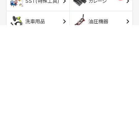
SST(特殊工具)
ガレージ
洗車用品
油圧機器
エアコンプレッサ
エアツール
ー
トルクレンチ
ソケット
ラチェット/スピン
レンチ/スパナ
ナー
バイク用工具/用
オイル交換用品
品
ワークライト/ト
研磨/研削用品
ーチライト