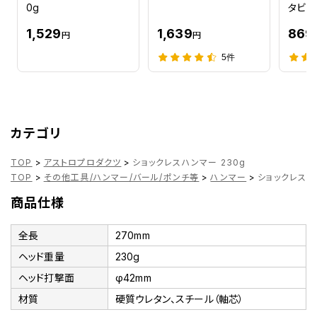
0g
タビー
1,529
1,639
869
円
円
5件
カテゴリ
TOP
>
アストロプロダクツ
>
ショックレスハンマー 230g
TOP
>
その他工具/ハンマー/バール/ポンチ等
>
ハンマー
>
ショックレスハ
商品仕様
全長
270mm
ヘッド重量
230g
ヘッド打撃面
φ42mm
材質
硬質ウレタン、スチール（軸芯）