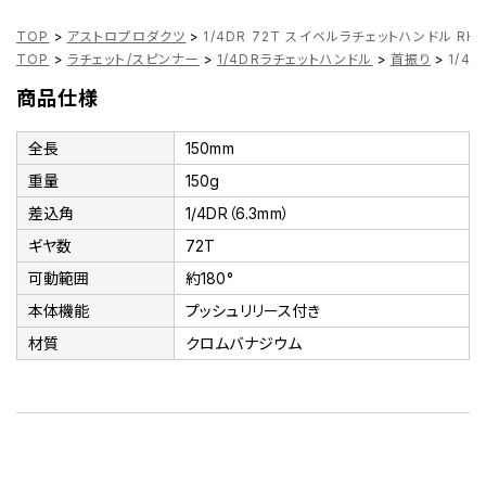
TOP
>
アストロプロダクツ
>
1/4DR 72T スイベルラチェットハンドル RHS
TOP
>
ラチェット/スピンナー
>
1/4DRラチェットハンドル
>
首振り
>
1/4
商品仕様
全長
150mm
重量
150g
差込角
1/4DR（6.3mm）
ギヤ数
72T
可動範囲
約180°
本体機能
プッシュリリース付き
材質
クロムバナジウム