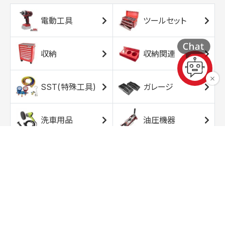
電動工具
ツールセット
収納
収納関連
SST(特殊工具)
ガレージ
洗車用品
油圧機器
エアコンプレッサ
エアツール
ー
トルクレンチ
ソケット
ラチェット/スピン
レンチ/スパナ
ナー