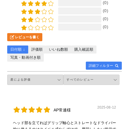
(0)
(0)
(0)
(0)
レビューを書く
日付順 ↓
評価順
いいね数順
購入確認順
写真・動画付き順
詳細フィルター
2025-08-12
AP常連様
ヘッド部を立てればグリップ軸心とストレートなドライバー