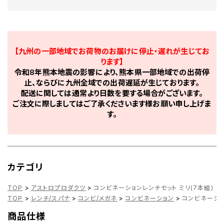
【九州の一部地域でお荷物のお届けに停止・遅れが生じてお
ります】
令和8年熊本地震の影響により、熊本県一部地域での出荷停
止、ならびに九州全域での出荷遅延が生じております。
配送に関しては通常より日数を要する場合がございます。
ご注文に際しましてはご了承くださいます様お願い申し上げま
す。
カテゴリ
TOP
>
アストロプロダクツ
>
コンビネーションレンチセット ミリ(7本組)
TOP
>
レンチ/スパナ
>
コンビ/メガネ
>
コンビネーション
>
コンビネーショ
商品仕様