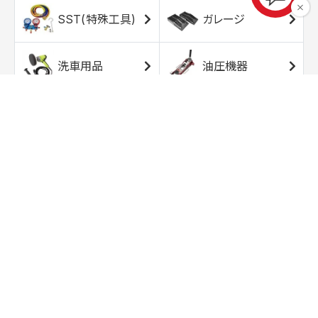
SST(特殊工具)
ガレージ
洗車用品
油圧機器
エアコンプレッサ
エアツール
ー
トルクレンチ
ソケット
ラチェット/スピン
レンチ/スパナ
ナー
バイク用工具/用
オイル交換用品
品
ワークライト/ト
研磨/研削用品
ーチライト