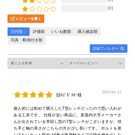
(0)
レビューを書く
日付順 ↓
評価順
いいね数順
購入確認順
写真・動画付き順
詳細フィルター
2025-04-12
旧ﾛｺﾞｶﾞｽｷｰ様
個人的には初めて購入したT型レンチだったので思い入れが
ある工具です。 仕様が近い商品に、某国内大手メーカーさ
んが出されている早回し型のT型レンチがございますが、持
ち手と軸の長さがこちらの方が少し長いです。 ボルトを差
し込むソケット部分は6角の面接触タイプで緩め締めのしな