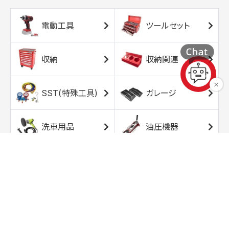
電動工具
ツールセット
収納
収納関連
SST(特殊工具)
ガレージ
洗車用品
油圧機器
エアコンプレッサ
エアツール
ー
トルクレンチ
ソケット
ラチェット/スピン
レンチ/スパナ