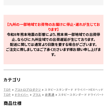
【九州の一部地域でお荷物のお届けに停止・遅れが生じてお
ります】
令和8年熊本地震の影響により、熊本県一部地域での出荷停
止、ならびに九州全域での出荷遅延が生じております。
配送に関しては通常より日数を要する場合がございます。
ご注文に際しましてはご了承くださいます様お願い申し上げま
す。
カテゴリ
TOP
>
アストロプロダクツ
>
スタビースタンダード ドライバーHEXヘッド P
TOP
>
ドライバー
>
プラス
>
非貫通
>
スタビースタンダード ドライバーHEX
商品仕様