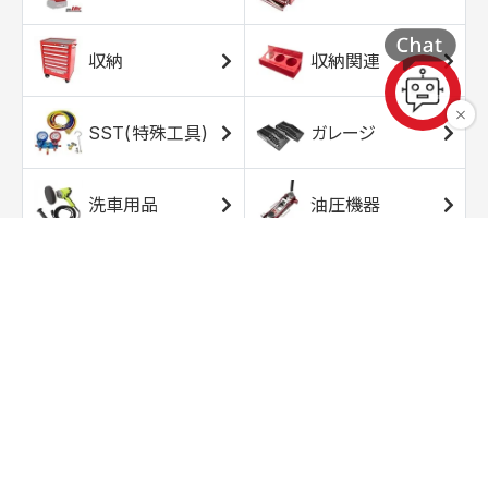
収納
収納関連
SST(特殊工具)
ガレージ
洗車用品
油圧機器
エアコンプレッサ
エアツール
ー
トルクレンチ
ソケット
ラチェット/スピン
レンチ/スパナ
ナー
バイク用工具/用