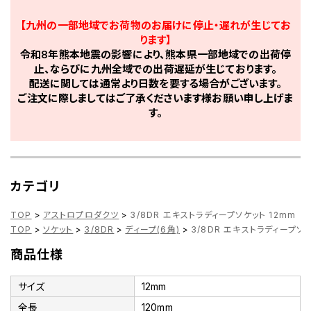
【九州の一部地域でお荷物のお届けに停止・遅れが生じてお
ります】
令和8年熊本地震の影響により、熊本県一部地域での出荷停
止、ならびに九州全域での出荷遅延が生じております。
配送に関しては通常より日数を要する場合がございます。
ご注文に際しましてはご了承くださいます様お願い申し上げま
す。
カテゴリ
TOP
>
アストロプロダクツ
>
3/8DR エキストラディープソケット 12mm
TOP
>
ソケット
>
3/8DR
>
ディープ(6角)
>
3/8DR エキストラディープソケ
商品仕様
サイズ
12mm
全長
120mm