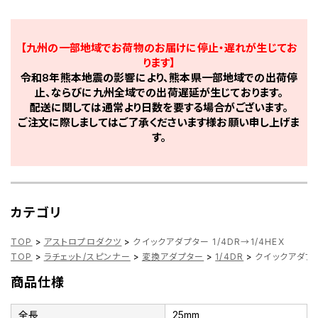
【九州の一部地域でお荷物のお届けに停止・遅れが生じてお
ります】
令和8年熊本地震の影響により、熊本県一部地域での出荷停
止、ならびに九州全域での出荷遅延が生じております。
配送に関しては通常より日数を要する場合がございます。
ご注文に際しましてはご了承くださいます様お願い申し上げま
す。
カテゴリ
TOP
>
アストロプロダクツ
>
クイックアダプター 1/4DR→1/4HEX
TOP
>
ラチェット/スピンナー
>
変換アダプター
>
1/4DR
>
クイックアダプター
商品仕様
全長
25mm