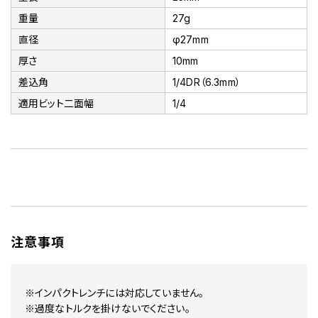
重量
27g
直径
φ27mm
厚さ
10mm
差込角
1/4DR（6.3mm）
適用ビット二面幅
1/4
注意事項
※インパクトレンチには対応していません。
※過度なトルクを掛けないでください。