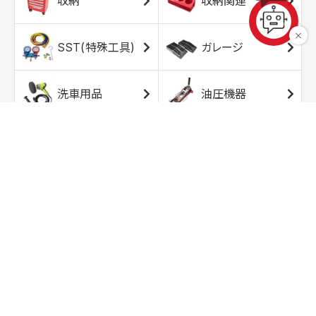
収納
収納関連
SST(特殊工具)
ガレージ
洗車用品
油圧機器
エアコンプレッサ
エアツール
ー
トルクレンチ
ソケット
ラチェット/スピン
レンチ/スパナ
ナー
バイク用工具/用
オイル交換用品
品