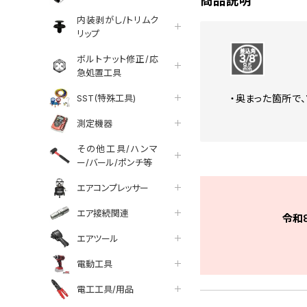
商品説明
内装剥がし/トリムク
リップ
ボルトナット修正/応
急処置工具
SST(特殊工具)
・奥まった箇所で
測定機器
その他工具/ハンマ
ー/バール/ポンチ等
エアコンプレッサー
エア接続関連
令和
エアツール
電動工具
電工工具/用品