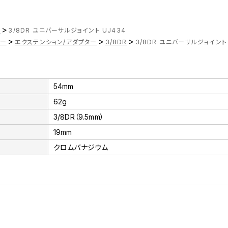
>
ツ
3/8DR ユニバーサルジョイント UJ434
>
>
>
ナー
エクステンション/アダプター
3/8DR
3/8DR ユニバーサルジョイント 
54mm
62g
3/8DR（9.5mm）
19mm
クロムバナジウム