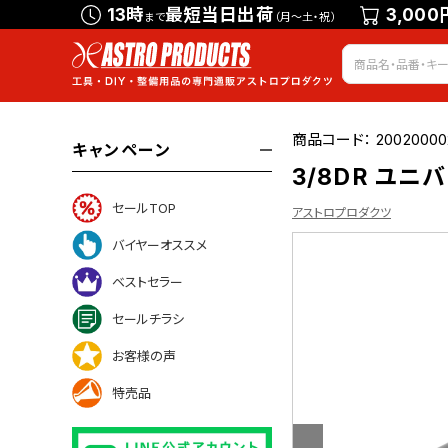
13時
最短当日出荷
3,000
まで
（月～土・祝）
商品コード：
20020000
キャンペーン
3/8DR ユニ
セールTOP
アストロプロダクツ
バイヤーオススメ
ベストセラー
ついて
セールチラシ
お客様の声
特売品