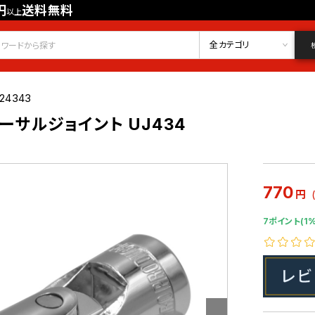
円
送料無料
以上
会員登録
ログイン
お気に入り
全カテゴリ
24343
バーサルジョイント UJ434
770
円
7ポイント(1%