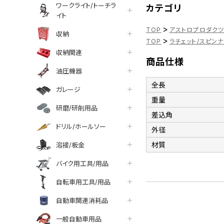
ワークライト/トーチラ
カテゴリ
イト
>
TOP
アストロプロダク
収納
>
TOP
ラチェット/スピン
収納関連
商品仕様
油圧機器
全長
ガレージ
重量
研磨/研削用品
差込角
ドリル/ホールソー
外径
材質
溶接/板金
バイク用工具/用品
自転車用工具/用品
自動車関連消耗品
一般自動車用品