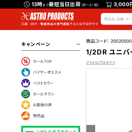
13時
最短当日出荷
3,000
まで
（月～土・祝）
商品コード：
20020000
キャンペーン
1/2DR ユニ
セールTOP
アストロプロダクツ
バイヤーオススメ
ベストセラー
ついて
セールチラシ
お客様の声
特売品