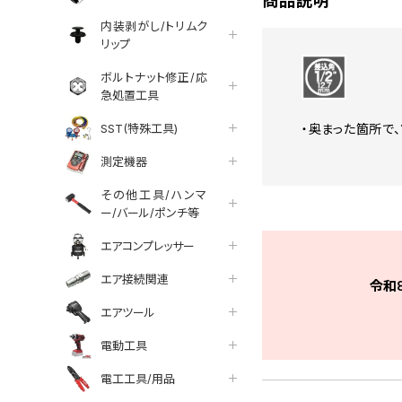
商品説明
内装剥がし/トリムク
リップ
ボルトナット修正/応
急処置工具
SST(特殊工具)
・奥まった箇所で
測定機器
その他工具/ハンマ
ー/バール/ポンチ等
エアコンプレッサー
エア接続関連
令和
エアツール
電動工具
電工工具/用品