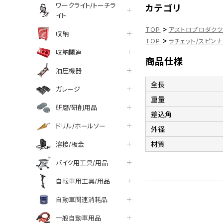
ワークライト/トーチラ
カテゴリ
イト
>
TOP
アストロプロダク
収納
>
TOP
ラチェット/スピン
収納関連
商品仕様
油圧機器
全長
ガレージ
重量
研磨/研削用品
差込角
ドリル/ホールソー
外径
材質
溶接/板金
バイク用工具/用品
自転車用工具/用品
自動車関連消耗品
一般自動車用品