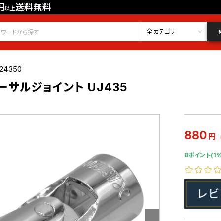
円
送料無料
以上
会員登録
ログイン
お気に入り
全カテゴリ
24350
バーサルジョイント UJ435
880
円
8ポイント(1%