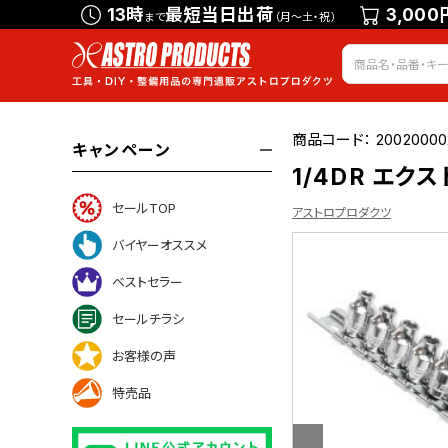
13時
最短当日出荷
3,000
まで
（月～土・祝）
商品コード：
20020000
キャンペーン
1/4DR エク
セールTOP
アストロプロダクツ
バイヤーオススメ
ベストセラー
ついて
セールチラシ
お客様の声
特売品