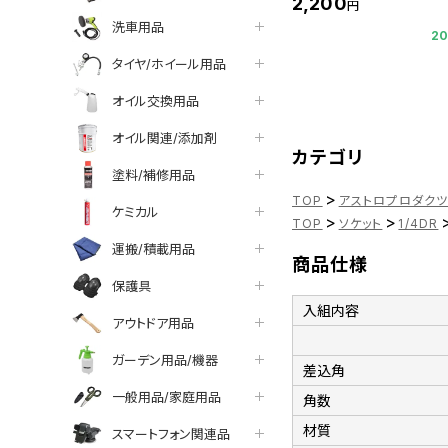
2,200
円
洗車用品
2
タイヤ/ホイール用品
オイル交換用品
オイル関連/添加剤
カテゴリ
塗料/補修用品
>
TOP
アストロプロダク
ケミカル
>
>
TOP
ソケット
1/4DR
運搬/積載用品
商品仕様
保護具
入組内容
アウトドア用品
ガーデン用品/機器
差込角
一般用品/家庭用品
角数
材質
スマートフォン関連品