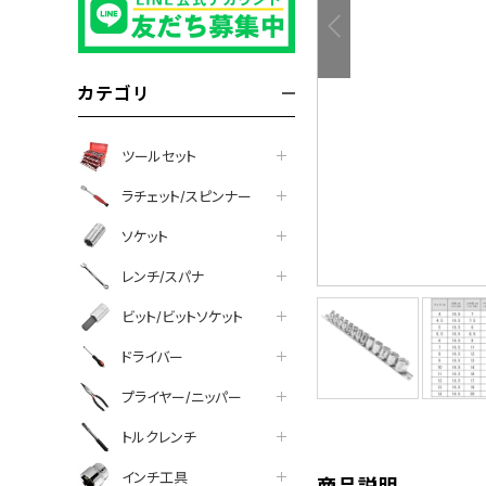
カテゴリ
ツールセット
ラチェット/スピンナー
ソケット
レンチ/スパナ
ビット/ビットソケット
tter
facebook
line
ドライバー
プライヤー/ニッパー
トルクレンチ
インチ工具