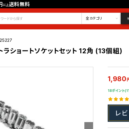
円
送料無料
以上
会員登録
ログイン
お気に入り
全カテゴリ
25227
ストラショートソケットセット 12角 (13個組)
1,980
18ポイント(1