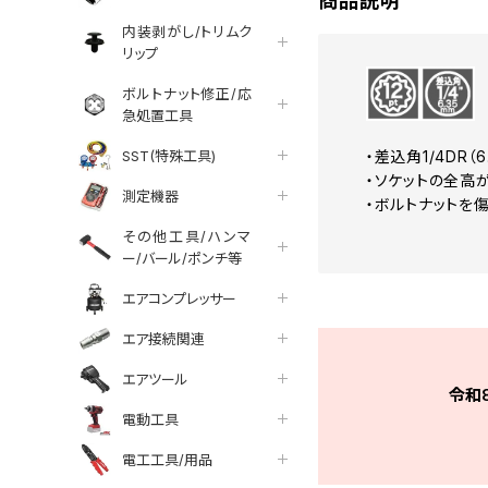
商品説明
内装剥がし/トリムク
リップ
ボルトナット修正/応
急処置工具
SST(特殊工具)
・差込角1/4DR
・ソケットの全高
測定機器
・ボルトナットを
その他工具/ハンマ
ー/バール/ポンチ等
エアコンプレッサー
エア接続関連
エアツール
令和
電動工具
電工工具/用品