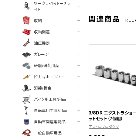
ワークライト/トーチラ
イト
関連商品
REL
収納
収納関連
油圧機器
ガレージ
研磨/研削用品
ドリル/ホールソー
溶接/板金
バイク用工具/用品
自転車用工具/用品
3/8DR エクストラショ
ットセット（7個組）
自動車関連消耗品
アストロプロダクツ
一般自動車用品