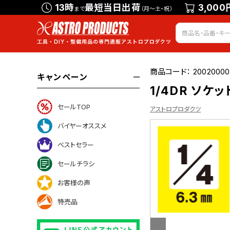
13時
最短当日出荷
3,000
まで
（月～土・祝）
商品コード：
20020000
キャンペーン
1/4DR ソケッ
セールTOP
アストロプロダクツ
バイヤーオススメ
ベストセラー
について
セールチラシ
お客様の声
特売品