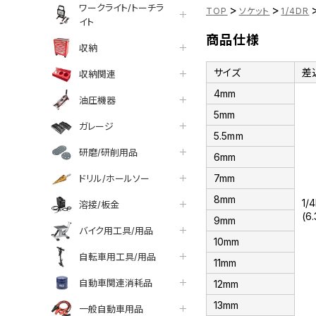
ワークライト/トーチラ
>
>
TOP
ソケット
1/4DR
イト
商品仕様
収納
サイズ
差
収納関連
4mm
油圧機器
5mm
ガレージ
5.5mm
研磨/研削用品
6mm
7mm
ドリル/ホールソー
8mm
1/
溶接/板金
(6
9mm
バイク用工具/用品
10mm
自転車用工具/用品
11mm
自動車関連消耗品
12mm
13mm
一般自動車用品