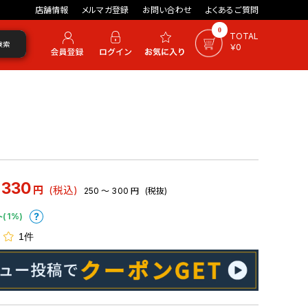
店舗情報
メルマガ登録
お問い合わせ
よくあるご質問
0
TOTAL
検索
￥0
 330
円
(税込)
250 ～ 300
円
(税抜)
ト(1%)
1件