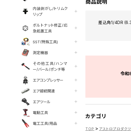
商品説明
内装剥がし/トリムク
リップ
差込角1/4DR（6
ボルトナット修正/応
急処置工具
SST(特殊工具)
測定機器
その他工具/ハンマ
ー/バール/ポンチ等
令和
エアコンプレッサー
エア接続関連
エアツール
電動工具
カテゴリ
電工工具/用品
>
TOP
アストロプロダク