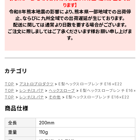
ります】
令和8年熊本地震の影響により、熊本県一部地域での出荷停
止、ならびに九州全域での出荷遅延が生じております。
配送に関しては通常より日数を要する場合がございます。
ご注文に際しましてはご了承くださいます様お願い申し上げま
す。
カテゴリ
TOP
>
アストロプロダクツ
>
E型ヘックスローブレンチ E16×E22
TOP
>
レンチ/スパナ
>
ヘックスローブ
>
E型ヘックスローブレンチ E16×E
TOP
>
レンチ/スパナ
>
その他
>
E型ヘックスローブレンチ E16×E22
商品仕様
全長
200mm
重量
110g