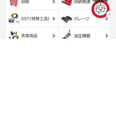
収納
収納関連
SST(特殊工具)
ガレージ
洗車用品
油圧機器
エアコンプレッサ
エアツール
ー
トルクレンチ
ソケット
ラチェット/スピン
レンチ/スパナ
ナー
バイク用工具/用
オイル交換用品
品