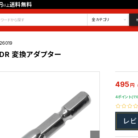
円
送料無料
以上
会員登録
ログイン
お気に入り
全カテゴリ
26019
/4DR 変換アダプター
495
円
4ポイント(1%