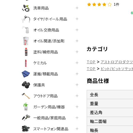
1件
洗車用品
タイヤ/ホイール用品
オイル交換用品
オイル関連/添加剤
カテゴリ
塗料/補修用品
>
TOP
アストロプロダク
ケミカル
>
TOP
ビット/ビットソケッ
運搬/積載用品
商品仕様
保護具
全長
アウトドア用品
重量
ガーデン用品/機器
差込角
一般用品/家庭用品
軸二面幅
スマートフォン関連品
軸長