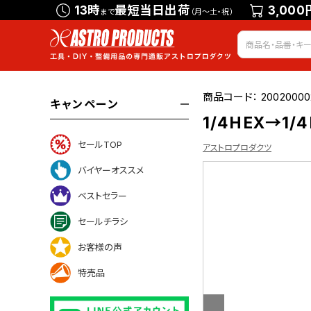
13時
最短当日出荷
3,000
まで
（月～土・祝）
商品コード：
20020000
キャンペーン
1/4HEX→1
セールTOP
アストロプロダクツ
バイヤーオススメ
ベストセラー
ついて
セールチラシ
お客様の声
特売品