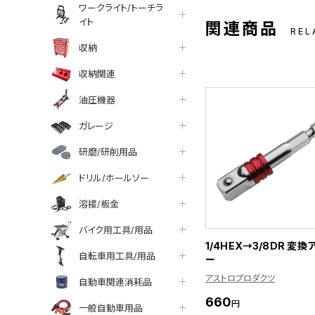
ワークライト/トーチラ
イト
関連商品
REL
収納
収納関連
油圧機器
ガレージ
研磨/研削用品
ドリル/ホールソー
溶接/板金
バイク用工具/用品
1/4HEX→3/8DR 変
自転車用工具/用品
ー
アストロプロダクツ
自動車関連消耗品
660
円
一般自動車用品