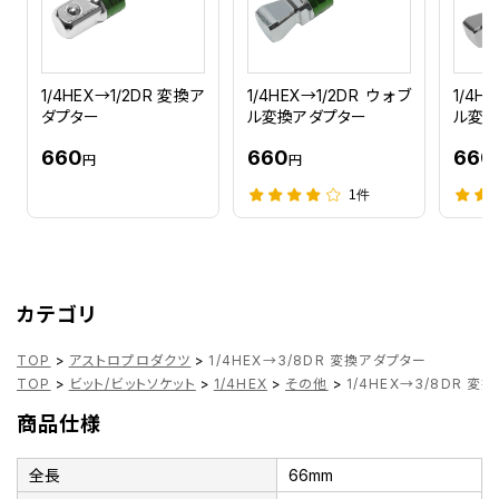
1/4HEX→1/2DR 変換ア
1/4HEX→1/2DR ウォブ
1/4H
ダプター
ル変換アダプター
ル変換
660
660
660
円
円
1件
カテゴリ
TOP
>
アストロプロダクツ
>
1/4HEX→3/8DR 変換アダプター
TOP
>
ビット/ビットソケット
>
1/4HEX
>
その他
>
1/4HEX→3/8DR 変
商品仕様
全長
66mm