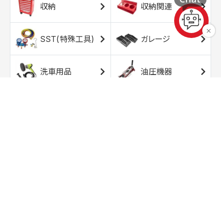
収納
収納関連
SST(特殊工具)
ガレージ
洗車用品
油圧機器
エアコンプレッサ
エアツール
ー
トルクレンチ
ソケット
ラチェット/スピン
レンチ/スパナ
ナー
バイク用工具/用
オイル交換用品
品