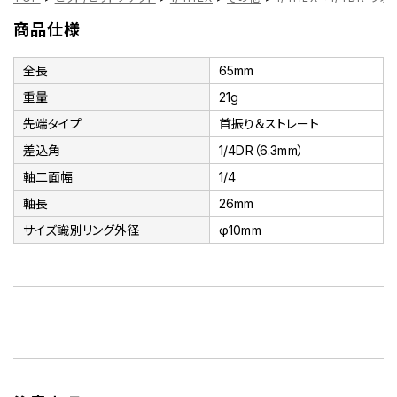
商品仕様
全長
65mm
重量
21g
先端タイプ
首振り＆ストレート
差込角
1/4DR（6.3mm）
軸二面幅
1/4
軸長
26mm
サイズ識別リング外径
φ10mm