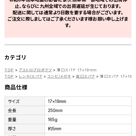
止、ならびに九州全域での出荷遅延が生じております。
配送に関しては通常より日数を要する場合がございます。
ご注文に際しましてはご了承くださいます様お願い申し上げま
す。
カテゴリ
TOP
>
アストロプロダクツ
>
薄口スパナ 17×19mm
TOP
>
レンチ/スパナ
>
コンビ/メガネ
>
両口スパナ
>
薄口スパナ 17×19
商品仕様
サイズ
17×19mm
全長
250mm
重量
165g
厚さ
約5mm