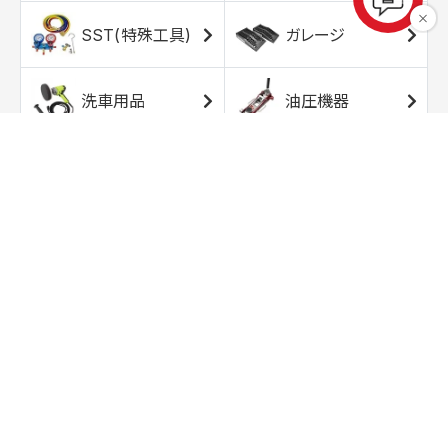
SST(特殊工具)
ガレージ
洗車用品
油圧機器
エアコンプレッサ
エアツール
ー
トルクレンチ
ソケット
ラチェット/スピン
レンチ/スパナ
ナー
バイク用工具/用
オイル交換用品
品
ワークライト/ト
研磨/研削用品
ーチライト