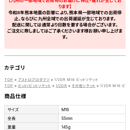
【九州の一部地域でお荷物のお届けに停止・遅れが生じてお
ります】
令和8年熊本地震の影響により、熊本県一部地域での出荷停
止、ならびに九州全域での出荷遅延が生じております。
配送に関しては通常より日数を要する場合がございます。
ご注文に際しましてはご了承くださいます様お願い申し上げま
す。
カテゴリ
TOP
>
アストロプロダクツ
>
1/2DR M16 ビットソケット
TOP
>
ビット/ビットソケット
>
1/2DR
>
その他ソケット
>
1/2DR M16 ビ
商品仕様
サイズ
M16
全長
55mm
重量
145g