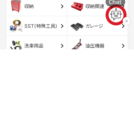
収納
収納関連
SST(特殊工具)
ガレージ
洗車用品
油圧機器
エアコンプレッサ
エアツール
ー
トルクレンチ
ソケット
ラチェット/スピン
レンチ/スパナ
ナー
バイク用工具/用
オイル交換用品
品