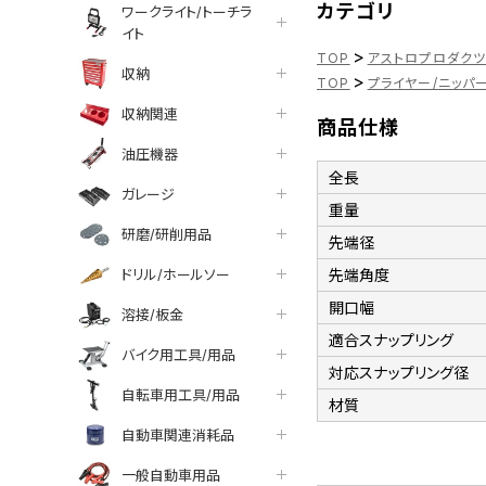
カテゴリ
ワークライト/トーチラ
イト
>
TOP
アストロプロダク
収納
>
TOP
プライヤー/ニッパ
収納関連
商品仕様
油圧機器
全長
ガレージ
重量
研磨/研削用品
先端径
ドリル/ホールソー
先端角度
開口幅
溶接/板金
適合スナップリング
バイク用工具/用品
対応スナップリング径
自転車用工具/用品
材質
自動車関連消耗品
一般自動車用品