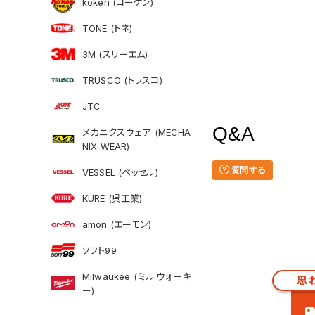
koken (コーケン)
TONE (トネ)
3M (スリーエム)
TRUSCO (トラスコ)
JTC
Q&A
メカニクスウェア (MECHA
NIX WEAR)
質問する
VESSEL (ベッセル)
KURE (呉工業)
amon (エーモン)
ソフト99
Milwaukee (ミルウォーキ
思
ー)