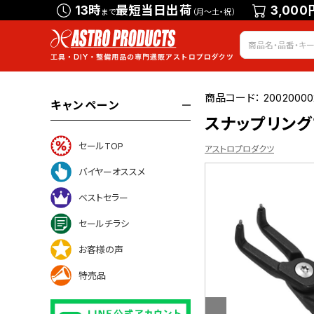
13時
最短当日出荷
3,000
まで
（月～土・祝）
商品コード：
20020000
キャンペーン
スナップリングプ
セールTOP
アストロプロダクツ
バイヤーオススメ
ベストセラー
ついて
セールチラシ
お客様の声
特売品