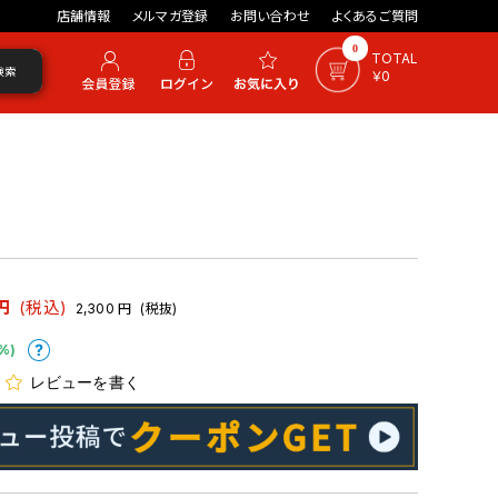
店舗情報
メルマガ登録
お問い合わせ
よくあるご質問
0
TOTAL
検索
￥0
円
(税込)
2,300
円
(税抜)
%)
レビューを書く