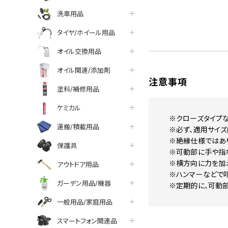
洗車用品
タイヤ/ホイール用品
オイル交換用品
オイル関連/添加剤
注意事項
塗料/補修用品
ケミカル
※クローズタイプな
運搬/積載用品
※必ず、適用サイズ
※絶縁仕様ではあ
保護具
※可動部に手や指な
※横方向に力を加え
アウトドア用品
※ハンマーなどで
ガーデン用品/機器
※定期的に、可動
一般用品/家庭用品
スマートフォン関連品