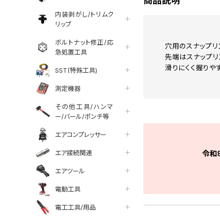
商品説明
内装剥がし/トリムク
リップ
ボルトナット修正/応
穴用のスナップリ
急処置工具
先端はスナップリ
滑りにくく握りやす
SST(特殊工具)
測定機器
その他工具/ハンマ
ー/バール/ポンチ等
エアコンプレッサー
エア接続関連
令和
エアツール
電動工具
電工工具/用品