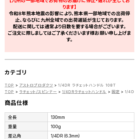
【九州の一部地域でお荷物のお届けに停止・遅れが生じてお
ります】
令和8年熊本地震の影響により、熊本県一部地域での出荷停
止、ならびに九州全域での出荷遅延が生じております。
配送に関しては通常より日数を要する場合がございます。
ご注文に際しましてはご了承くださいます様お願い申し上げま
す。
カテゴリ
TOP
>
アストロプロダクツ
>
1/4DR ラチェットハンドル 108T
TOP
>
ラチェット/スピンナー
>
1/4DRラチェットハンドル
>
固定
>
1/4D
商品仕様
全長
130mm
重量
100g
差込角
1/4DR（6.3mm）