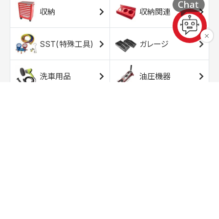
収納
収納関連
SST(特殊工具)
ガレージ
洗車用品
油圧機器
エアコンプレッサ
エアツール
ー
トルクレンチ
ソケット
ラチェット/スピン
レンチ/スパナ
ナー
バイク用工具/用
オイル交換用品
品