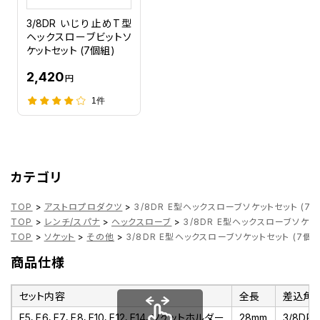
3/8DR いじり止めT型
ヘックスローブビットソ
ケットセット (7個組)
2,420
円
1件
カテゴリ
TOP
>
アストロプロダクツ
>
3/8DR E型ヘックスローブソケットセット (7個
TOP
>
レンチ/スパナ
>
ヘックスローブ
>
3/8DR E型ヘックスローブソケット
TOP
>
ソケット
>
その他
>
3/8DR E型ヘックスローブソケットセット (7個組
商品仕様
セット内容
全長
差込角
E5、E6、E7、E8、E10、E12、E14、ソケットホルダー
28mm
3/8DR(