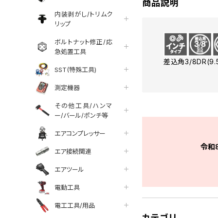
商品説明
内装剥がし/トリムク
リップ
ボルトナット修正/応
急処置工具
差込角3/8DR(
SST(特殊工具)
測定機器
その他工具/ハンマ
ー/バール/ポンチ等
エアコンプレッサー
令和
エア接続関連
エアツール
電動工具
電工工具/用品
カテゴリ