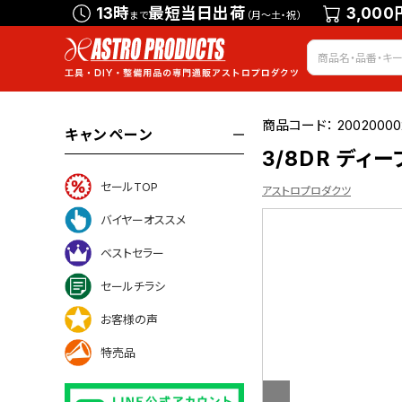
13時
最短当日出荷
3,000
まで
（月～土・祝）
商品コード：
20020000
キャンペーン
3/8DR ディープ
セールTOP
アストロプロダクツ
バイヤーオススメ
ベストセラー
について
セールチラシ
お客様の声
特売品