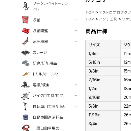
ワークライト/トーチラ
イト
>
TOP
アストロプロダク
>
>
TOP
インチ工具
ソケ
収納
商品仕様
収納関連
油圧機器
サイズ
ソ
ガレージ
1/4in
11m
5/16in
12
研磨/研削用品
3/8in
15
ドリル/ホールソー
7/16in
16
溶接/板金
1/2in
18
バイク用工具/用品
9/16in
20
5/8in
22
自転車用工具/用品
11/16in
26
自動車関連消耗品
3/4in
26
一般自動車用品