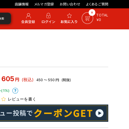
店舗情報
メルマガ登録
お問い合わせ
よくあるご質問
0
TOTAL
検索
￥0
 605
円
(税込)
450 ～ 550
円
(税抜)
ト(1%)
レビューを書く