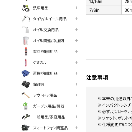
13/16in
28
洗車用品
7/8in
30
タイヤ/ホイール用品
オイル交換用品
オイル関連/添加剤
塗料/補修用品
ケミカル
運搬/積載用品
注意事項
保護具
アウトドア用品
※本来の用途以外
※インパクトレンチ
ガーデン用品/機器
※必ず、ボルトやナ
一般用品/家庭用品
※ソケット、ボルト
※仕様変更中につ
スマートフォン関連品