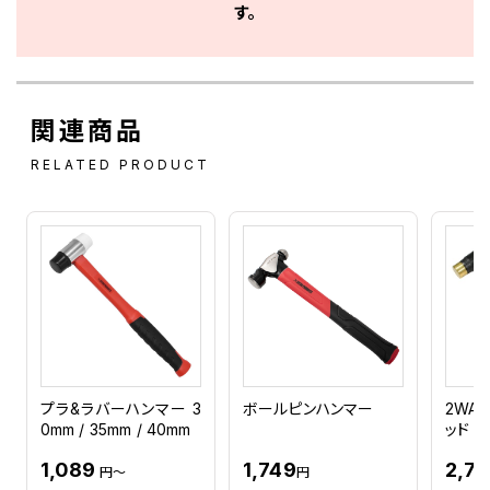
す。
関連商品
RELATED PRODUCT
プラ&ラバーハンマー 3
ボールピンハンマー
2WA
0mm / 35mm / 40mm
ッド L
1,089
1,749
2,7
円～
円