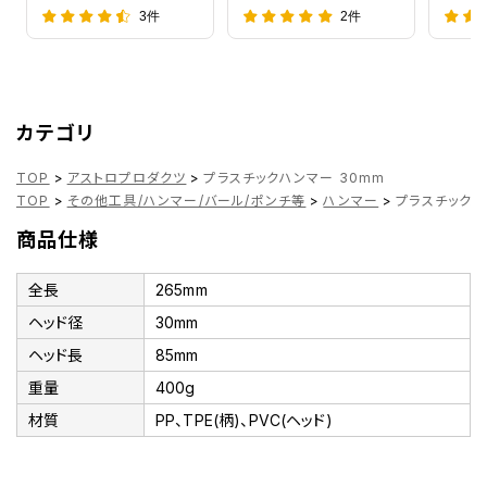
3件
2件
カテゴリ
TOP
>
アストロプロダクツ
>
プラスチックハンマー 30mm
TOP
>
その他工具/ハンマー/バール/ポンチ等
>
ハンマー
>
プラスチックハ
商品仕様
全長
265mm
ヘッド径
30mm
ヘッド長
85mm
重量
400g
材質
PP、TPE(柄)、PVC(ヘッド)