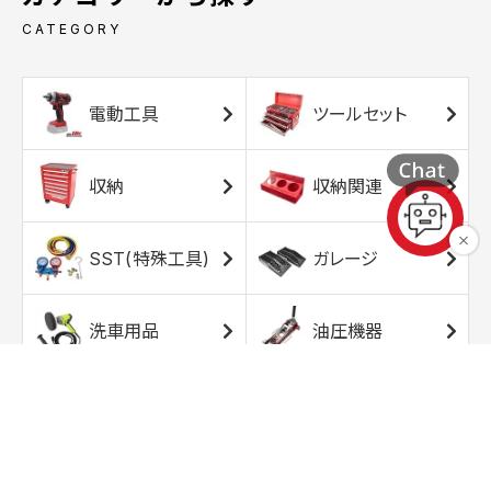
CATEGORY
電動工具
ツールセット
収納
収納関連
SST(特殊工具)
ガレージ
洗車用品
油圧機器
エアコンプレッサ
エアツール
ー
トルクレンチ
ソケット