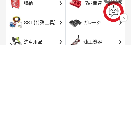
収納
収納関連
SST(特殊工具)
ガレージ
洗車用品
油圧機器
エアコンプレッサ
エアツール
ー
トルクレンチ
ソケット
ラチェット/スピン
レンチ/スパナ
ナー
バイク用工具/用
オイル交換用品
品