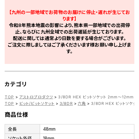
【九州の一部地域でお荷物のお届けに停止・遅れが生じてお
ります】
令和8年熊本地震の影響により、熊本県一部地域での出荷停
止、ならびに九州全域での出荷遅延が生じております。
配送に関しては通常より日数を要する場合がございます。
ご注文に際しましてはご了承くださいます様お願い申し上げま
す。
カテゴリ
TOP
>
アストロプロダクツ
>
3/8DR HEX ビットソケット 2mm～12mm
TOP
>
ビット/ビットソケット
>
3/8DR
>
六角
>
3/8DR HEX ビットソケッ
商品仕様
全長
48mm
ソケット外径
18mm