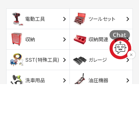
電動工具
ツールセット
収納
収納関連
SST(特殊工具)
ガレージ
洗車用品
油圧機器
エアコンプレッサ
エアツール
ー
トルクレンチ
ソケット