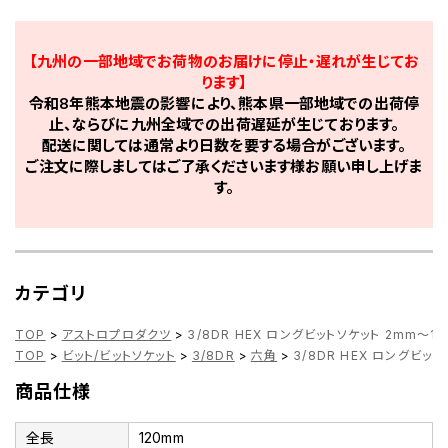
【九州の一部地域でお荷物のお届けに停止・遅れが生じてお
ります】
令和8年熊本地震の影響により、熊本県一部地域での出荷停
止、ならびに九州全域での出荷遅延が生じております。
配送に関しては通常より日数を要する場合がございます。
ご注文に際しましてはご了承くださいます様お願い申し上げま
す。
カテゴリ
TOP
>
アストロプロダクツ
>
3/8DR HEX ロングビットソケット 2mm～1
TOP
>
ビット/ビットソケット
>
3/8DR
>
六角
>
3/8DR HEX ロングビッ
商品仕様
全長
120mm