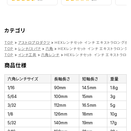
カテゴリ
TOP
>
アストロプロダクツ
>
HEXレンチセット インチ エキストラロングボー
TOP
>
レンチ/スパナ
>
六角
>
HEXレンチセット インチ エキストラロングボ
TOP
>
インチ工具
>
六角レンチ
>
HEXレンチセット インチ エキストラロン
商品仕様
六角レンチサイズ
長軸長さ
短軸長さ
重量
1/16
90mm
14.5mm
1.8g
5/64
100mm
15mm
3g
3/32
112mm
16.5mm
5g
1/8
126mm
18mm
10g
5/32
140mm
19mm
17g