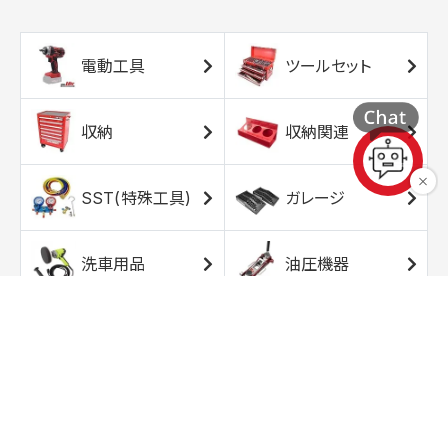
電動工具
ツールセット
収納
収納関連
SST(特殊工具)
ガレージ
洗車用品
油圧機器
エアコンプレッサ
エアツール
ー
トルクレンチ
ソケット