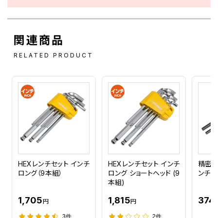
関連商品
RELATED PRODUCT
HEXレンチセット インチ
HEXレンチセット インチ
精密H
ロング（9本組）
ロング ショートヘッド (9
ンチ (
本組)
1,705
1,815
374
円
円
3件
2件