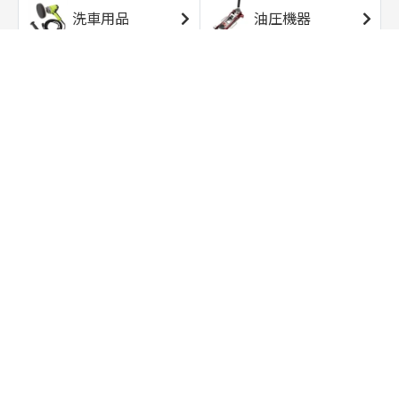
洗車用品
油圧機器
エアコンプレッサ
エアツール
ー
トルクレンチ
ソケット
ラチェット/スピン
レンチ/スパナ
ナー
バイク用工具/用
オイル交換用品
品
ワークライト/ト
研磨/研削用品
ーチライト
タイヤ/ホイール
アウトドア用品
用品