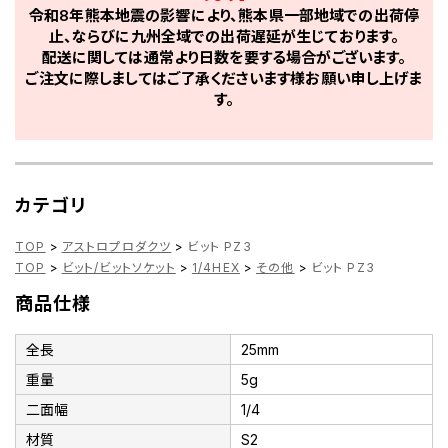
令和8年熊本地震の影響により、熊本県一部地域での出荷停
止、ならびに九州全域での出荷遅延が生じております。
配送に関しては通常より日数を要する場合がございます。
ご注文に際しましてはご了承くださいます様お願い申し上げま
す。
カテゴリ
TOP
>
アストロプロダクツ
>
ビット PZ3
TOP
>
ビット/ビットソケット
>
1/4HEX
>
その他
>
ビット PZ3
商品仕様
全長
25mm
重量
5g
二面幅
1/4
材質
S2