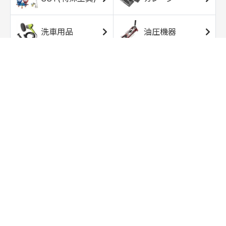
洗車用品
油圧機器
エアコンプレッサ
エアツール
ー
トルクレンチ
ソケット
ラチェット/スピン
レンチ/スパナ
ナー
バイク用工具/用
オイル交換用品
品
ワークライト/ト
研磨/研削用品
ーチライト