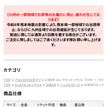
【九州の一部地域でお荷物のお届けに停止・遅れが生じてお
ります】
令和8年熊本地震の影響により、熊本県一部地域での出荷停
止、ならびに九州全域での出荷遅延が生じております。
配送に関しては通常より日数を要する場合がございます。
ご注文に際しましてはご了承くださいます様お願い申し上げま
す。
カテゴリ
TOP
>
アストロプロダクツ
>
3/8DR ロングビットソケット TH10 ～ TH6
TOP
>
ビット/ビットソケット
>
3/8DR
>
ヘックスローブ
>
3/8DR ロングビ
商品仕様
サイズ
全長
ソケット外径
軸長
差込角
材