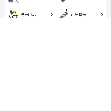
洗車用品
油圧機器
エアコンプレッサ
エアツール
ー
トルクレンチ
ソケット
ラチェット/スピン
レンチ/スパナ
ナー
バイク用工具/用
オイル交換用品
品
ワークライト/ト
研磨/研削用品
ーチライト
タイヤ/ホイール