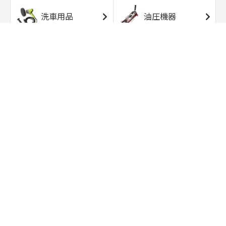
洗車用品
油圧機器
エアコンプレッサ
エアツール
ー
トルクレンチ
ソケット
ラチェット/スピン
レンチ/スパナ
ナー
バイク用工具/用
オイル交換用品
品
ワークライト/ト
研磨/研削用品
ーチライト
タイヤ/ホイール
アウトドア用品
用品