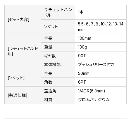
ラチェットハン
1本
ドル
[セット内容]
5.5、6、7、8、10、12、13、14
ソケット
mm
全長
130mm
重量
130g
[ラチェットハンド
ル]
ギヤ数
90T
本体機能
プッシュリリース付き
全長
50mm
[ソケット]
角数
6PT
差込角
1/4DR(6.3mm)
[共通仕様]
材質
クロムバナジウム