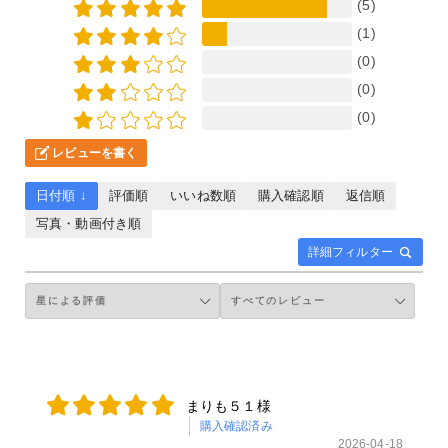
(5)
(1)
(0)
(0)
(0)
レビューを書く
日付順 ↓
評価順
いいね数順
購入確認順
返信順
写真・動画付き順
詳細フィルター
まりも５１様
購入確認済み
2026-04-18