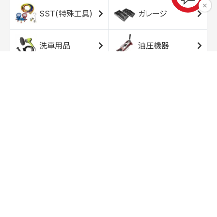
SST(特殊工具)
ガレージ
洗車用品
油圧機器
エアコンプレッサ
エアツール
ー
トルクレンチ
ソケット
ラチェット/スピン
レンチ/スパナ
ナー
バイク用工具/用
オイル交換用品
品
ワークライト/ト
研磨/研削用品
ーチライト