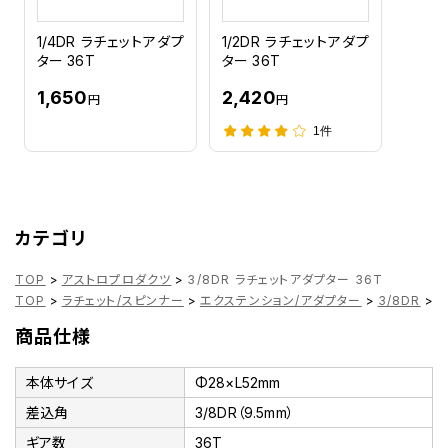
1/4DR ラチェットアダプ
1/2DR ラチェットアダプ
ター 36T
ター 36T
1,650
2,420
円
円
1件
カテゴリ
TOP
>
アストロプロダクツ
>
3/8DR ラチェットアダプター 36T
TOP
>
ラチェット/スピンナー
>
エクステンション/アダプター
>
3/8DR
>
3
商品仕様
本体サイズ
Φ28×L52mm
差込角
3/8DR（9.5mm）
ギア数
36T