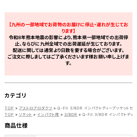
【九州の一部地域でお荷物のお届けに停止・遅れが生じてお
ります】
令和8年熊本地震の影響により、熊本県一部地域での出荷停
止、ならびに九州全域での出荷遅延が生じております。
配送に関しては通常より日数を要する場合がございます。
ご注文に際しましてはご了承くださいます様お願い申し上げま
す。
カテゴリ
TOP
>
アストロプロダクツ
>
Q-Fit 3/8DR インパクトディープソケットセッ
TOP
>
ソケット
>
インパクト用
>
3/8DR
>
Q-Fit 3/8DR インパクトディ
商品仕様