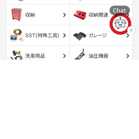
収納
収納関連
SST(特殊工具)
ガレージ
洗車用品
油圧機器
エアコンプレッサ
エアツール
ー
トルクレンチ
ソケット
ラチェット/スピン
レンチ/スパナ
ナー
バイク用工具/用
オイル交換用品