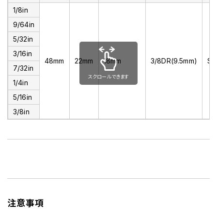
1/8in
9/64in
5/32in
3/16in
48mm
22mm
18mm
3/8DR(9.5mm)
S
7/32in
スクロールできます
1/4in
5/16in
3/8in
注意事項