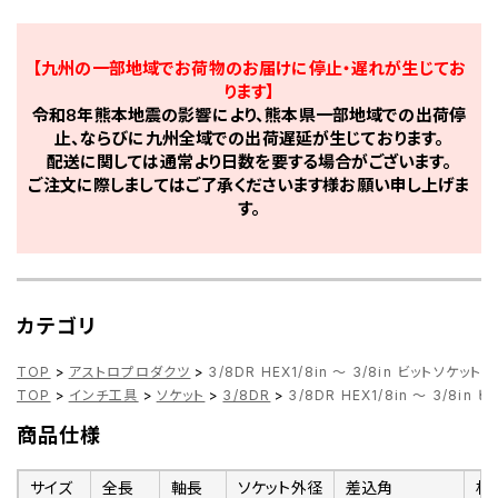
【九州の一部地域でお荷物のお届けに停止・遅れが生じてお
ります】
令和8年熊本地震の影響により、熊本県一部地域での出荷停
止、ならびに九州全域での出荷遅延が生じております。
配送に関しては通常より日数を要する場合がございます。
ご注文に際しましてはご了承くださいます様お願い申し上げま
す。
カテゴリ
TOP
>
アストロプロダクツ
>
3/8DR HEX1/8in ～ 3/8in ビットソケット
TOP
>
インチ工具
>
ソケット
>
3/8DR
>
3/8DR HEX1/8in ～ 3/8in
商品仕様
サイズ
全長
軸長
ソケット外径
差込角
材