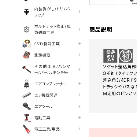
内装剥がし/トリムク
リップ
ボルトナット修正/応
商品説明
急処置工具
SST(特殊工具)
測定機器
その他工具/ハンマ
ソケット差込角部
ー/バール/ポンチ等
Q-Fit （クイッ
差込角3/4DR（
エアコンプレッサー
トラックやバスな
固定用のピンとリ
エア接続関連
エアツール
電動工具
電工工具/用品