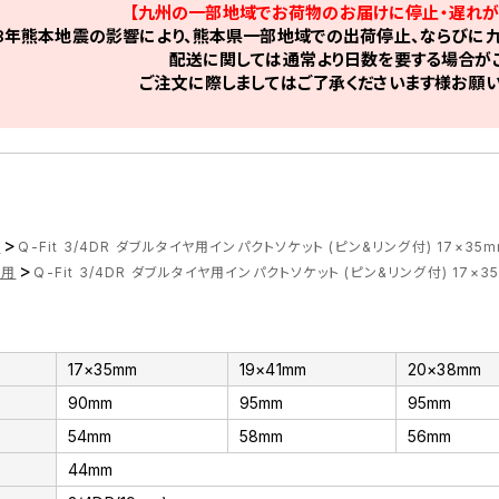
【九州の一部地域でお荷物のお届けに停止・遅れが
8年熊本地震の影響により、熊本県一部地域での出荷停止、ならびに九
配送に関しては通常より日数を要する場合がご
ご注文に際しましてはご了承くださいます様お願い
>
ツ
Q-Fit 3/4DR ダブルタイヤ用インパクトソケット (ピン&リング付) 17×35m
>
ル用
Q-Fit 3/4DR ダブルタイヤ用インパクトソケット (ピン&リング付) 17×35
17×35mm
19×41mm
20×38mm
90mm
95mm
95mm
54mm
58mm
56mm
44mm