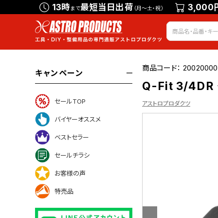
13時
最短当日出荷
3,000
まで
（月～土・祝）
商品コード：
20020000
キャンペーン
Q-Fit 3/4
セールTOP
アストロプロダクツ
バイヤーオススメ
ベストセラー
ついて
セールチラシ
お客様の声
特売品