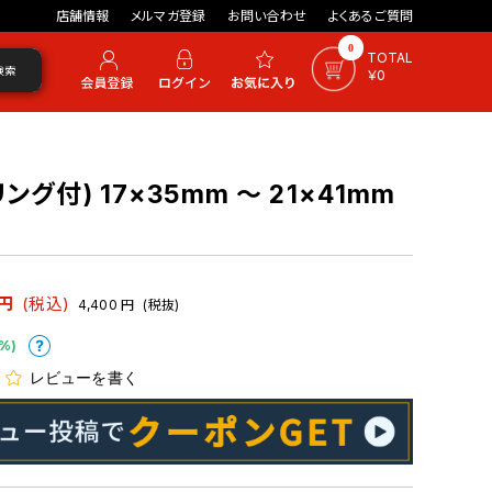
店舗情報
メルマガ登録
お問い合わせ
よくあるご質問
0
TOTAL
検索
￥0
グ付) 17×35mm ～ 21×41mm
円
(税込)
4,400
円
(税抜)
%)
レビューを書く