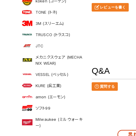
koken (コーケン)
レビューを書く
TONE (トネ)
3M (スリーエム)
TRUSCO (トラスコ)
JTC
メカニクスウェア (MECHA
NIX WEAR)
Q&A
VESSEL (ベッセル)
KURE (呉工業)
質問する
amon (エーモン)
ソフト99
Milwaukee (ミルウォーキ
ー)
思