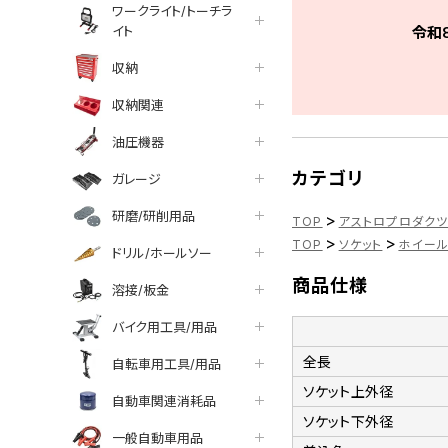
ワークライト/トーチラ
イト
令和
収納
収納関連
油圧機器
カテゴリ
ガレージ
研磨/研削用品
>
TOP
アストロプロダク
>
>
TOP
ソケット
ホイー
ドリル/ホールソー
商品仕様
溶接/板金
バイク用工具/用品
全長
自転車用工具/用品
ソケット上外径
自動車関連消耗品
ソケット下外径
一般自動車用品