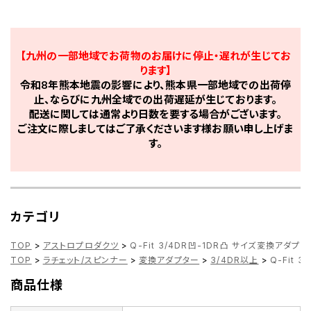
【九州の一部地域でお荷物のお届けに停止・遅れが生じてお
ります】
令和8年熊本地震の影響により、熊本県一部地域での出荷停
止、ならびに九州全域での出荷遅延が生じております。
配送に関しては通常より日数を要する場合がございます。
ご注文に際しましてはご了承くださいます様お願い申し上げま
す。
カテゴリ
TOP
>
アストロプロダクツ
>
Q-Fit 3/4DR凹-1DR凸 サイズ変換アダプ
TOP
>
ラチェット/スピンナー
>
変換アダプター
>
3/4DR以上
>
Q-Fit 
商品仕様