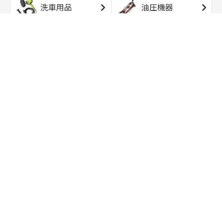
洗車用品
油圧機器
エアコンプレッサ
エアツール
ー
トルクレンチ
ソケット
ラチェット/スピン
レンチ/スパナ
ナー
バイク用工具/用
オイル交換用品
品
ワークライト/ト
研磨/研削用品
ーチライト
タイヤ/ホイール
アウトドア用品
用品