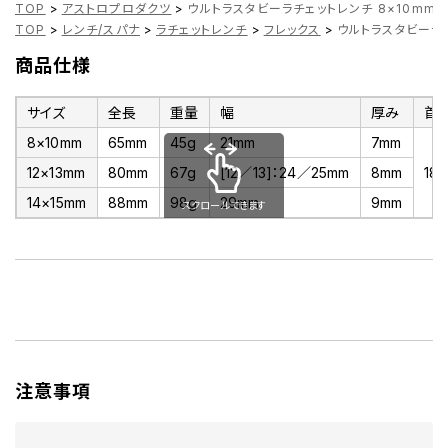
TOP
>
アストロプロダクツ
>
ウルトラスタビーラチェットレンチ 8×10mm～
TOP
>
レンチ/スパナ
>
ラチェットレンチ
>
フレックス
>
ウルトラスタビーラチ
商品仕様
サイズ
全長
重量
幅
厚み
首
8×10mm
65mm
45g
21mm
7mm
12×13mm
80mm
67g
[12／13]：24／25mm
8mm
180
14×15mm
88mm
98g
29mm
9mm
スクロールできます
注意事項