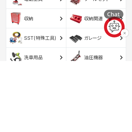
収納
収納関連
SST(特殊工具)
ガレージ
洗車用品
油圧機器
エアコンプレッサ
エアツール
ー
トルクレンチ
ソケット
ラチェット/スピン
レンチ/スパナ
ナー