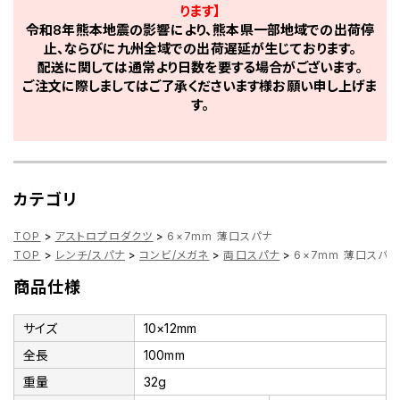
ります】
令和8年熊本地震の影響により、熊本県一部地域での出荷停
止、ならびに九州全域での出荷遅延が生じております。
配送に関しては通常より日数を要する場合がございます。
ご注文に際しましてはご了承くださいます様お願い申し上げま
す。
カテゴリ
TOP
>
アストロプロダクツ
>
6×7mm 薄口スパナ
TOP
>
レンチ/スパナ
>
コンビ/メガネ
>
両口スパナ
>
6×7mm 薄口スパナ
商品仕様
サイズ
10×12mm
全長
100mm
重量
32g